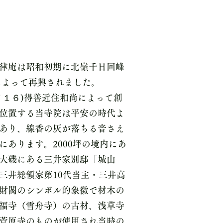
律庵
律庵は昭和初期に北嶺千日回峰
によって再興されました。
７１６)得善近住和尚によって創
位置する当寺院は平安の時代よ
あり、線香の灰が落ちる音さえ
にあります。2000坪の境内にあ
大磯にある三井家別邸「城山
三井総領家第10代当主・三井高
財閥のシンボル的象徴で材木の
福寺（雪舟寺）の古材、浅草寺
菅原寺のものが使用され当時の