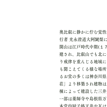
​比叡山麓 覚性
奥比叡に静かに佇む覚性
行者 光永澄道大阿闍梨
開山は江戸時代中期(１
建され、比叡山でも北に
り戒律を重んじる地域に
も聞こえてくる様な場所
るお堂の多くは神奈川県
荘」より移築され建物は
棟によって建設した三井
一部は薬師寺や島根県万
本堂内厨子格天井や瓦は