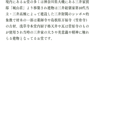
境内にあるお堂の多くは神奈川県大磯にある三井家別
邸「城山荘」より移築され建物は三井総領家第10代当
主・三井高棟によって建設した三井財閥のシンボル的
象徴で材木の一部は薬師寺や島根県万福寺（雪舟寺）
の古材、浅草寺本堂内厨子格天井や瓦は菅原寺のもの
が使用され当時の三井家の大さや美意識や精神に触れ
らる建物となってるお堂です。