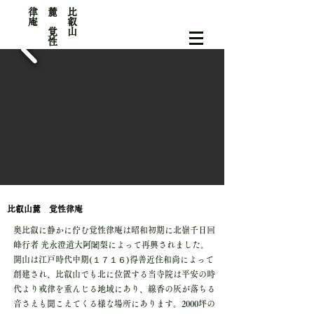
律
庵
​比
叡
山
麓
覚
性
​比叡山麓 覚性律庵
奥比叡に静かに佇む覚性律庵は昭和初期に北嶺千日回
峰行者 光永澄道大阿闍梨によって再興されました。
開山は江戸時代中期(１７１６)得善近住和尚によって
創建され、比叡山でも北に位置する当寺院は平安の時
代より戒律を重んじる地域にあり、線香の灰が落ちる
音さえも聞こえてくる様な場所にあります。2000坪の