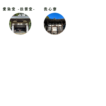
愛染堂 -法雲堂-
洗心寮
千日回峰行
その祈りは続いている。
比叡山では今も
それから千二百年余り
供花し修行した。
一人の僧侶が比叡二百六十余りの神仏に
遥か昔の平安時代