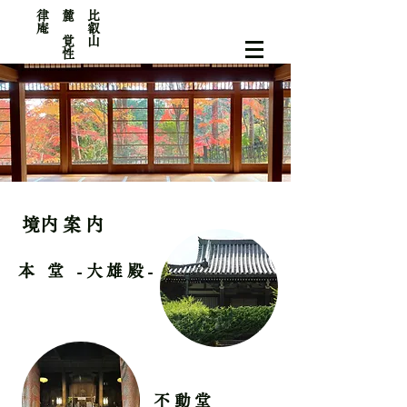
律
庵
​比
叡
山
麓
覚
性
​境内案内
本 堂 -大雄殿-
不動堂